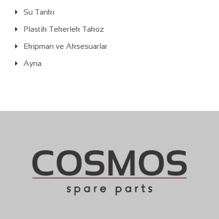
Su Tankı
Plastik Tekerlek Takoz
Ekipman ve Aksesuarlar
Ayna